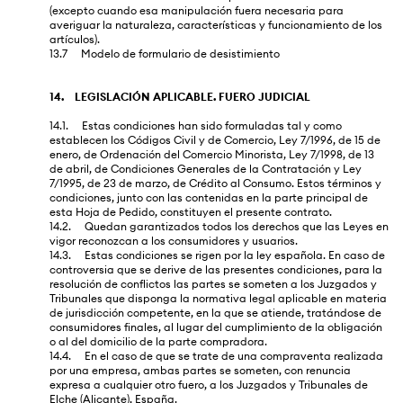
(excepto cuando esa manipulación fuera necesaria para
averiguar la naturaleza, características y funcionamiento de los
artículos).
13.7 Modelo de formulario de desistimiento
14. LEGISLACIÓN APLICABLE. FUERO JUDICIAL
14.1. Estas condiciones han sido formuladas tal y como
establecen los Códigos Civil y de Comercio, Ley 7/1996, de 15 de
enero, de Ordenación del Comercio Minorista, Ley 7/1998, de 13
de abril, de Condiciones Generales de la Contratación y Ley
7/1995, de 23 de marzo, de Crédito al Consumo. Estos términos y
condiciones, junto con las contenidas en la parte principal de
esta Hoja de Pedido, constituyen el presente contrato.
14.2. Quedan garantizados todos los derechos que las Leyes en
vigor reconozcan a los consumidores y usuarios.
14.3. Estas condiciones se rigen por la ley española. En caso de
controversia que se derive de las presentes condiciones, para la
resolución de conflictos las partes se someten a los Juzgados y
Tribunales que disponga la normativa legal aplicable en materia
de jurisdicción competente, en la que se atiende, tratándose de
consumidores finales, al lugar del cumplimiento de la obligación
o al del domicilio de la parte compradora.
14.4. En el caso de que se trate de una compraventa realizada
por una empresa, ambas partes se someten, con renuncia
expresa a cualquier otro fuero, a los Juzgados y Tribunales de
Elche (Alicante), España.