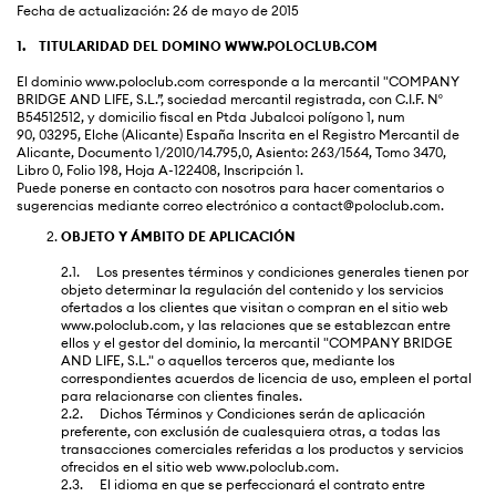
Fecha de actualización: 26 de mayo de 2015
1. TITULARIDAD DEL DOMINO WWW.POLOCLUB.COM
El dominio www.poloclub.com corresponde a la mercantil "COMPANY
BRIDGE AND LIFE, S.L.”, sociedad mercantil registrada, con C.I.F. Nº
B54512512, y domicilio fiscal en
Ptda Jubalcoi polígono 1, num
90,
03295, Elche (Alicante) España Inscrita en el Registro Mercantil de
Alicante, Documento 1/2010/14.795,0, Asiento: 263/1564, Tomo 3470,
Libro 0, Folio 198, Hoja A-122408, Inscripción 1.
Puede ponerse en contacto con nosotros para hacer comentarios o
sugerencias mediante correo electrónico a contact@poloclub.com.
OBJETO Y ÁMBITO DE APLICACIÓN
2.1. Los presentes términos y condiciones generales tienen por
objeto determinar la regulación del contenido y los servicios
ofertados a los clientes que visitan o compran en el sitio web
www.poloclub.com, y las relaciones que se establezcan entre
ellos y el gestor del dominio, la mercantil "COMPANY BRIDGE
AND LIFE, S.L." o aquellos terceros que, mediante los
correspondientes acuerdos de licencia de uso, empleen el portal
para relacionarse con clientes finales.
2.2. Dichos Términos y Condiciones serán de aplicación
preferente, con exclusión de cualesquiera otras, a todas las
transacciones comerciales referidas a los productos y servicios
ofrecidos en el sitio web www.poloclub.com.
2.3. El idioma en que se perfeccionará el contrato entre