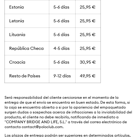
Estonia
5-6 días
25,95 €
Letonia
5-6 días
25,95 €
Lituania
5-6 días
25,95 €
República Checa
4-5 días
25,95 €
Croacia
5-6 días
30,95 €
Resto de Países
9-12 días
49,95 €
Será responsabilidad del cliente cerciorarse en el momento de la
entrega de que el envío se encuentra en buen estado. De esta forma, si
la caja se encuentra abierta o si por la apariencia del empaquetado
surgen dudas o sospechas acerca de infracciones a la inviolabilidad del
producto, el cliente no debe recibirlo, notificando de inmediato a
"COMPANY BRIDGE AND LIFE, S.L." a través del correo electrónico de
contacto contact@poloclub.com.
Los plazos de entrega podrán ser superiores en determinados artículos,