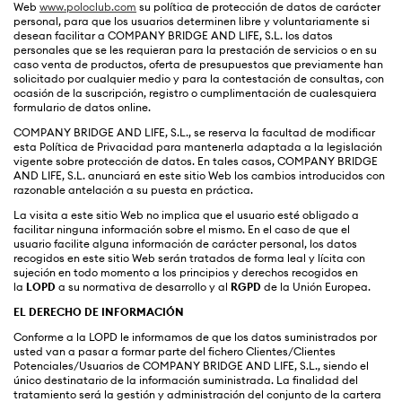
Web
www.poloclub.com
su política de protección de datos de carácter
personal, para que los usuarios determinen libre y voluntariamente si
desean facilitar a COMPANY BRIDGE AND LIFE, S.L. los datos
personales que se les requieran para la prestación de servicios o en su
caso venta de productos, oferta de presupuestos que previamente han
solicitado por cualquier medio y para la contestación de consultas, con
ocasión de la suscripción, registro o cumplimentación de cualesquiera
formulario de datos online.
COMPANY BRIDGE AND LIFE, S.L., se reserva la facultad de modificar
esta Política de Privacidad para mantenerla adaptada a la legislación
vigente sobre protección de datos. En tales casos, COMPANY BRIDGE
AND LIFE, S.L. anunciará en este sitio Web los cambios introducidos con
razonable antelación a su puesta en práctica.
La visita a este sitio Web no implica que el usuario esté obligado a
facilitar ninguna información sobre el mismo. En el caso de que el
usuario facilite alguna información de carácter personal, los datos
recogidos en este sitio Web serán tratados de forma leal y lícita con
sujeción en todo momento a los principios y derechos recogidos en
la
LOPD
a su normativa de desarrollo y al
RGPD
de la Unión Europea.
EL DERECHO DE INFORMACIÓN
Conforme a la LOPD le informamos de que los datos suministrados por
usted van a pasar a formar parte del fichero Clientes/Clientes
Potenciales/Usuarios de COMPANY BRIDGE AND LIFE, S.L., siendo el
único destinatario de la información suministrada. La finalidad del
tratamiento será la gestión y administración del conjunto de la cartera