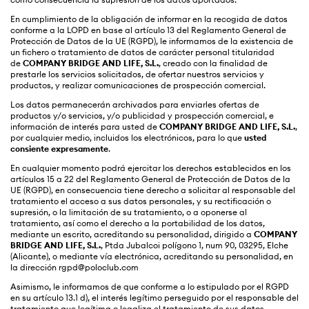
En cumplimiento de la obligación de informar en la recogida de datos
conforme a la LOPD en base al artículo 13 del Reglamento General de
Protección de Datos de la UE (RGPD), le informamos de la existencia de
un fichero o tratamiento de datos de carácter personal titularidad
de
COMPANY BRIDGE AND LIFE, S.L.
, creado con la finalidad de
prestarle los servicios solicitados, de ofertar nuestros servicios y
productos, y realizar comunicaciones de prospección comercial.
Los datos permanecerán archivados para enviarles ofertas de
productos y/o servicios, y/o publicidad y prospección comercial, e
información de interés para usted de
COMPANY BRIDGE AND LIFE, S.L.
,
por cualquier medio, incluidos los electrónicos, para lo que
usted
consiente expresamente
.
En cualquier momento podrá ejercitar los derechos establecidos en los
artículos 15 a 22 del Reglamento General de Protección de Datos de la
UE (RGPD), en consecuencia tiene derecho a solicitar al responsable del
tratamiento el acceso a sus datos personales, y su rectificación o
supresión, o la limitación de su tratamiento, o a oponerse al
tratamiento, así como el derecho a la portabilidad de los datos,
mediante un escrito, acreditando su personalidad, dirigido a
COMPANY
BRIDGE AND LIFE, S.L.
,
Ptda Jubalcoi polígono 1, num 90,
03295, Elche
(Alicante)
, o mediante vía electrónica, acreditando su personalidad, en
la dirección rgpd@poloclub.com
Asimismo, le informamos de que conforme a lo estipulado por el RGPD
en su artículo 13.1 d), el interés legítimo perseguido por el responsable del
tratamiento que legítima o legaliza el tratamiento de sus datos