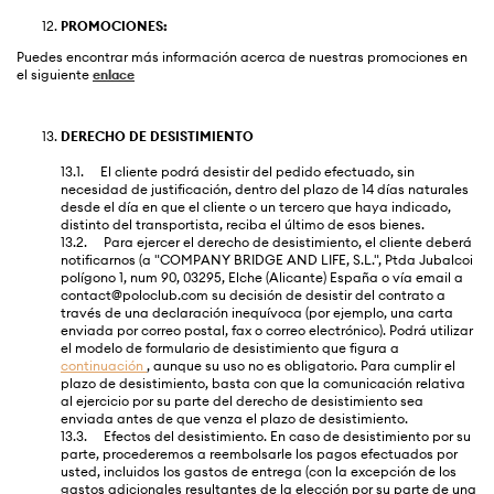
PROMOCIONES:
Puedes encontrar más información acerca de nuestras promociones en
el siguiente
enlace
DERECHO DE DESISTIMIENTO
13.1. El cliente podrá desistir del pedido efectuado, sin
necesidad de justificación, dentro del plazo de 14 días naturales
desde el día en que el cliente o un tercero que haya indicado,
distinto del transportista, reciba el último de esos bienes.
13.2. Para ejercer el derecho de desistimiento, el cliente deberá
notificarnos (a "COMPANY BRIDGE AND LIFE, S.L.",
Ptda Jubalcoi
polígono 1, num 90,
03295, Elche (Alicante) España
o vía email a
contact@poloclub.com su decisión de desistir del contrato a
través de una declaración inequívoca (por ejemplo, una carta
enviada por correo postal, fax o correo electrónico). Podrá utilizar
el modelo de formulario de desistimiento que figura a
continuación
, aunque su uso no es obligatorio. Para cumplir el
plazo de desistimiento, basta con que la comunicación relativa
al ejercicio por su parte del derecho de desistimiento sea
enviada antes de que venza el plazo de desistimiento.
13.3. Efectos del desistimiento. En caso de desistimiento por su
parte, procederemos a reembolsarle los pagos efectuados por
usted, incluidos los gastos de entrega (con la excepción de los
gastos adicionales resultantes de la elección por su parte de una