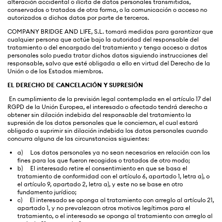
alteración accidental o ilícita de datos personales transmitidos,
conservados o tratados de otra forma, o la comunicación o acceso no
autorizados a dichos datos por parte de terceros.
COMPANY BRIDGE AND LIFE, S.L. tomará medidas para garantizar que
cualquier persona que actúe bajo la autoridad del responsable del
tratamiento o del encargado del tratamiento y tenga acceso a datos
personales solo pueda tratar dichos datos siguiendo instrucciones del
responsable, salvo que esté obligada a ello en virtud del Derecho de la
Unión o de los Estados miembros.
EL DERECHO DE CANCELACIÓN Y SUPRESIÓN
En cumplimiento de la previsión legal contemplada en el artículo 17 del
RGPD de la Unión Europea, el interesado o afectado tendrá derecho a
obtener sin dilación indebida del responsable del tratamiento la
supresión de los datos personales que le conciernan, el cual estará
obligado a suprimir sin dilación indebida los datos personales cuando
concurra alguna de las circunstancias siguientes:
a) Los datos personales ya no sean necesarios en relación con los
fines para los que fueron recogidos o tratados de otro modo;
b) El interesado retire el consentimiento en que se basa el
tratamiento de conformidad con el artículo 6, apartado 1, letra a), o
el artículo 9, apartado 2, letra a), y este no se base en otro
fundamento jurídico;
c) El interesado se oponga al tratamiento con arreglo al artículo 21,
apartado 1, y no prevalezcan otros motivos legítimos para el
tratamiento, o el interesado se oponga al tratamiento con arreglo al