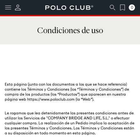
Ir
0
↵
↵
↵
↵
Saltar al contenido
Saltar al menú
Saltar al pie de página
Abrir widget de accesibilidad
directamente
0
artículos
al contenido
Condiciones de uso
Esta página (junto con los documentos a los que se hace referencia)
contiene los Términos y Condiciones (los “Términos y Condiciones”) de
compra de los productos (los “Productos”) que aparecen en nuestra
página web https://www.poloclub.com (la “Web”).
Le rogamos que lea detenidamente las presentes condiciones antes de
utilizar los Servicios de "COMPANY BRIDGE AND LIFE, S.L." o efectuar
cualquier compra. La realización de un Pedido implica la aceptación de
los presentes Términos y Condiciones. Los Términos y Condiciones están
a su disposición en todo momento en esta página.