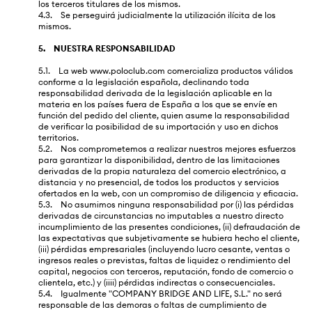
los terceros titulares de los mismos.
4.3. Se perseguirá judicialmente la utilización ilícita de los
mismos.
5. NUESTRA RESPONSABILIDAD
5.1. La web www.poloclub.com comercializa productos válidos
conforme a la legislación española, declinando toda
responsabilidad derivada de la legislación aplicable en la
materia en los países fuera de España a los que se envíe en
función del pedido del cliente, quien asume la responsabilidad
de verificar la posibilidad de su importación y uso en dichos
territorios.
5.2. Nos comprometemos a realizar nuestros mejores esfuerzos
para garantizar la disponibilidad, dentro de las limitaciones
derivadas de la propia naturaleza del comercio electrónico, a
distancia y no presencial, de todos los productos y servicios
ofertados en la web, con un compromiso de diligencia y eficacia.
5.3. No asumimos ninguna responsabilidad por (i) las pérdidas
derivadas de circunstancias no imputables a nuestro directo
incumplimiento de las presentes condiciones, (ii) defraudación de
las expectativas que subjetivamente se hubiera hecho el cliente,
(iii) pérdidas empresariales (incluyendo lucro cesante, ventas o
ingresos reales o previstas, faltas de liquidez o rendimiento del
capital, negocios con terceros, reputación, fondo de comercio o
clientela, etc.) y (iiii) pérdidas indirectas o consecuenciales.
5.4. Igualmente "COMPANY BRIDGE AND LIFE, S.L." no será
responsable de las demoras o faltas de cumplimiento de