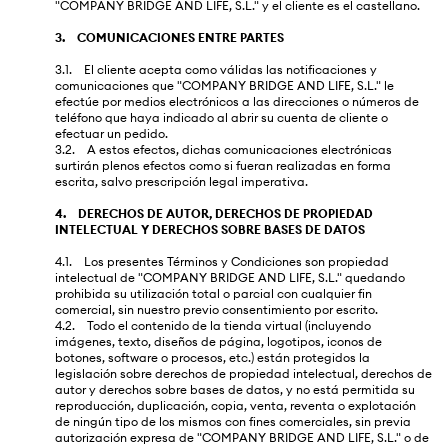
"COMPANY BRIDGE AND LIFE, S.L." y el cliente es el castellano.
3. COMUNICACIONES ENTRE PARTES
3.1. El cliente acepta como válidas las notificaciones y
comunicaciones que "COMPANY BRIDGE AND LIFE, S.L." le
efectúe por medios electrónicos a las direcciones o números de
teléfono que haya indicado al abrir su cuenta de cliente o
efectuar un pedido.
3.2. A estos efectos, dichas comunicaciones electrónicas
surtirán plenos efectos como si fueran realizadas en forma
escrita, salvo prescripción legal imperativa.
4. DERECHOS DE AUTOR, DERECHOS DE PROPIEDAD
INTELECTUAL Y DERECHOS SOBRE BASES DE DATOS
4.1. Los presentes Términos y Condiciones son propiedad
intelectual de "COMPANY BRIDGE AND LIFE, S.L." quedando
prohibida su utilización total o parcial con cualquier fin
comercial, sin nuestro previo consentimiento por escrito.
4.2. Todo el contenido de la tienda virtual (incluyendo
imágenes, texto, diseños de página, logotipos, iconos de
botones, software o procesos, etc.) están protegidos la
legislación sobre derechos de propiedad intelectual, derechos de
autor y derechos sobre bases de datos, y no está permitida su
reproducción, duplicación, copia, venta, reventa o explotación
de ningún tipo de los mismos con fines comerciales, sin previa
autorización expresa de "COMPANY BRIDGE AND LIFE, S.L." o de