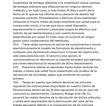
modalidad de entrega diferente a la modalidad menos costosa
de entrega ordinaria que ofrezcamos) sin ninguna demora
indebida y, en todo caso, a más tardar 14 días a partir de la
fecha en la que se nos informe de su decisión de desistir del
presente contrato. Procederemos a efectuar dicho reembolso
utilizando el mismo medio de pago empleado por usted para la
transacción inicial, a no ser que haya usted dispuesto
expresamente lo contrario y excluidos pagos en efectivo, que
habrán de ser reembolsados a una cuenta bancaria
especificada por usted. En todo caso, no incurrirá en ningún
gasto como consecuencia del reembolso.
13.4. Tiene usted asimismo la opción de cumplimentar y enviar
electrónicamente el modelo de formulario de desistimiento o
cualquier otra declaración inequívoca a través de nuestro sitio
web www.poloclub.com. Si recurre a esa opción, le
comunicaremos sin demora en un soporte duradero (por ejemplo,
por correo electrónico) la recepción de dicho desistimiento.
13.5. Podremos retener el reembolso hasta haber recibido los
bienes, o hasta que usted haya presentado una prueba de la
devolución de los bienes, según qué condición se cumpla
primero.
13.6. Tenga en cuenta que deberá devolver los artículos
siguiendo las instrucciones disponibles en nuestro Centro de
Devoluciones dentro de los 14 días siguientes al día en que nos
comunicó su desistimiento. Company Bridge and Life, S.L.
asumirá los costes directos de la devolución de dichos artículos;
y usted será responsable de la disminución del valor de los
bienes devueltos debido a la manipulación de los artículos