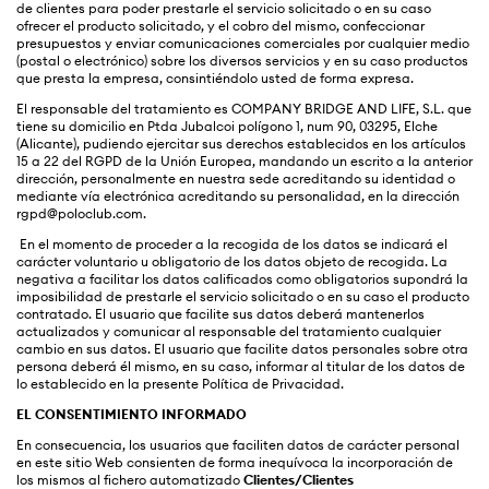
de clientes para poder prestarle el servicio solicitado o en su caso
ofrecer el producto solicitado, y el cobro del mismo, confeccionar
presupuestos y enviar comunicaciones comerciales por cualquier medio
(postal o electrónico) sobre los diversos servicios y en su caso productos
que presta la empresa, consintiéndolo usted de forma expresa.
El responsable del tratamiento es COMPANY BRIDGE AND LIFE, S.L. que
tiene su domicilio en
Ptda Jubalcoi polígono 1, num 90,
03295, Elche
(Alicante)
, pudiendo ejercitar sus derechos establecidos en los artículos
15 a 22 del RGPD de la Unión Europea, mandando un escrito a la anterior
dirección, personalmente en nuestra sede acreditando su identidad o
mediante vía electrónica acreditando su personalidad, en la dirección
rgpd@poloclub.com.
En el momento de proceder a la recogida de los datos se indicará el
carácter voluntario u obligatorio de los datos objeto de recogida. La
negativa a facilitar los datos calificados como obligatorios supondrá la
imposibilidad de prestarle el servicio solicitado o en su caso el producto
contratado. El usuario que facilite sus datos deberá mantenerlos
actualizados y comunicar al responsable del tratamiento cualquier
cambio en sus datos. El usuario que facilite datos personales sobre otra
persona deberá él mismo, en su caso, informar al titular de los datos de
lo establecido en la presente Política de Privacidad.
EL CONSENTIMIENTO INFORMADO
En consecuencia, los usuarios que faciliten datos de carácter personal
en este sitio Web consienten de forma inequívoca la incorporación de
los mismos al fichero automatizado
Clientes/Clientes