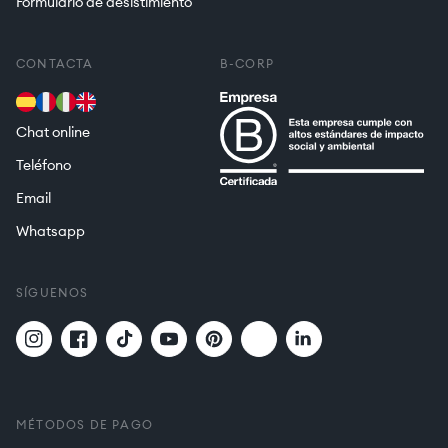
Formulario de desistimiento
CONTACTA
B-CORP
Chat online
Teléfono
Email
Whatsapp
SÍGUENOS
Twitter
Translation
Instagram
Facebook
TikTok
YouTube
Pinterest
missing:
es.general.social.links.
MÉTODOS DE PAGO