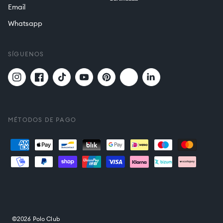
Email
Whatsapp
SÍGUENOS
Twitter
Translation
Instagram
Facebook
TikTok
YouTube
Pinterest
missing:
es.general.social.links.
MÉTODOS DE PAGO
Formas
de
pago
©2026 Polo Club