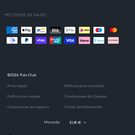
es.general.social.links.
MÉTODOS DE PAGO
Formas
de
pago
©2026 Polo Club
Aviso legal
Política de privacidad
Política de cookies
Condiciones de Compra
Condiciones de registro
Canal del Informante
Moneda
EUR €