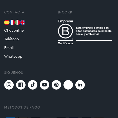
CONTACTA
B-CORP
Chat online
Teléfono
Email
Whatsapp
SÍGUENOS
Twitter
Translation
Instagram
Facebook
TikTok
YouTube
Pinterest
missing:
es.general.social.links.
MÉTODOS DE PAGO