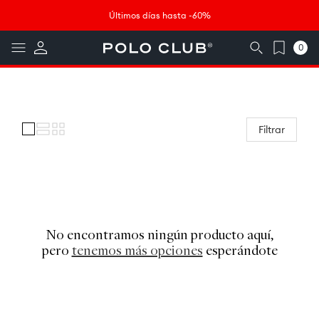
Ir
↵
↵
↵
↵
Saltar al contenido
Saltar al menú
Saltar al pie de página
Abrir widget de accesibilidad
directamente
Últimos días hasta -60%
al contenido
0
0
artículos
Colección:
Filtrar
No encontramos ningún producto aquí,
pero
tenemos más opciones
esperándote