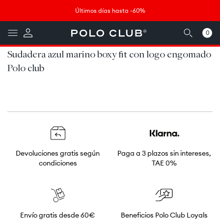
Ir
↵
↵
↵
↵
Saltar al contenido
Saltar al menú
Saltar al pie de página
Abrir widget de accesibilidad
directamente
Últimos días hasta -60%
al contenido
0
0
artículos
Sudadera azul marino boxy fit con logo engomado
Polo club
Devoluciones gratis según
Paga a 3 plazos sin intereses,
condiciones
TAE 0%
Envío gratis desde 60€
Beneficios Polo Club Loyals