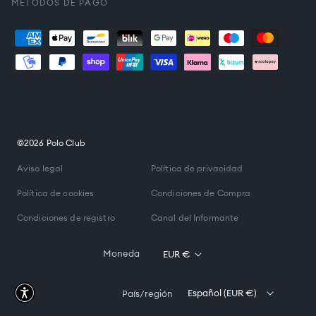
MÉTODOS DE PAGO
Formas
de
pago
©2026 Polo Club
Aviso legal
Política de privacidad
Política de cookies
Condiciones de Compra
Condiciones de registro
Canal del Informante
Moneda
EUR €
Español (EUR €)
País/región