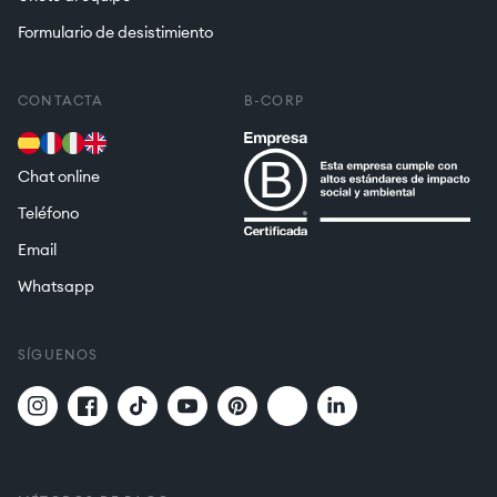
Formulario de desistimiento
CONTACTA
B-CORP
Chat online
Teléfono
Email
Whatsapp
SÍGUENOS
Twitter
Translation
Instagram
Facebook
TikTok
YouTube
Pinterest
missing:
es.general.social.links.