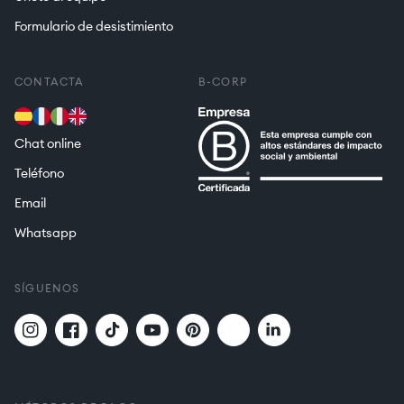
Formulario de desistimiento
CONTACTA
B-CORP
Chat online
Teléfono
Email
Whatsapp
SÍGUENOS
Twitter
Translation
Instagram
Facebook
TikTok
YouTube
Pinterest
missing:
es.general.social.links.