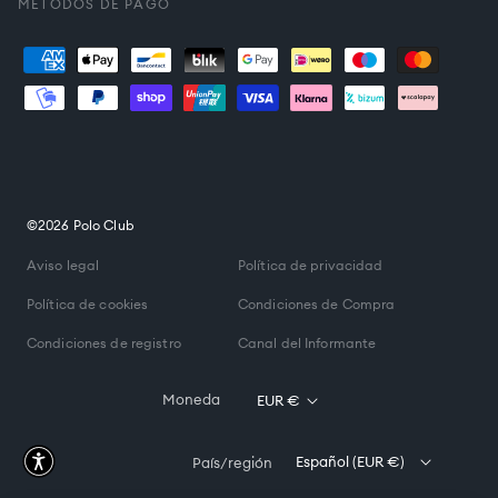
MÉTODOS DE PAGO
Formas
de
pago
©2026 Polo Club
Aviso legal
Política de privacidad
Política de cookies
Condiciones de Compra
Condiciones de registro
Canal del Informante
Moneda
EUR €
Español (EUR €)
País/región