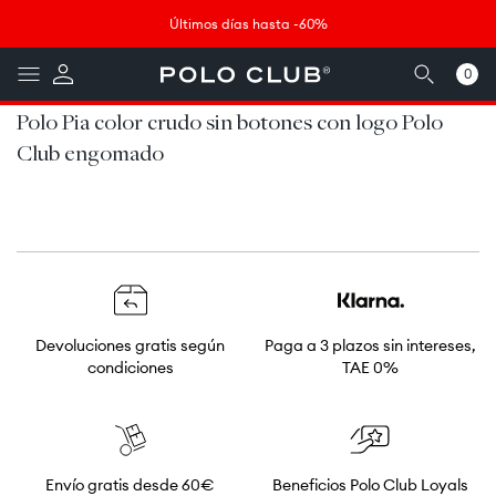
Ir
↵
↵
↵
↵
Saltar al contenido
Saltar al menú
Saltar al pie de página
Abrir widget de accesibilidad
directamente
Últimos días hasta -60%
al contenido
0
0
artículos
Polo Pia color crudo sin botones con logo Polo
Club engomado
Devoluciones gratis según
Paga a 3 plazos sin intereses,
condiciones
TAE 0%
Envío gratis desde 60€
Beneficios Polo Club Loyals