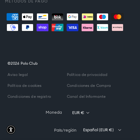
MÉTODOS DE PAGO
Formas
de
pago
©2026 Polo Club
Aviso legal
Política de privacidad
Política de cookies
Condiciones de Compra
Condiciones de registro
Canal del Informante
Moneda
EUR €
Español (EUR €)
País/región