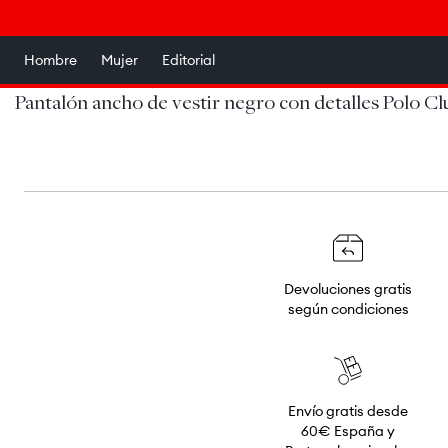
Ir
↵
↵
↵
↵
Saltar al contenido
Saltar al menú
Saltar al pie de página
Abrir widget de accesibilidad
directamente
al contenido
Hombre
Mujer
Editorial
Pantalón ancho de vestir negro con detalles Polo Cl
Devoluciones gratis
según condiciones
Envío gratis desde
60€ España y