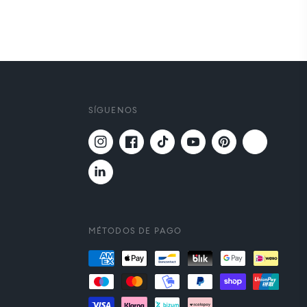
SÍGUENOS
Twitter
Instagram
Facebook
TikTok
YouTube
Pinterest
Translation
missing:
es.general.social.links.linkedin
MÉTODOS DE PAGO
Formas
de
pago