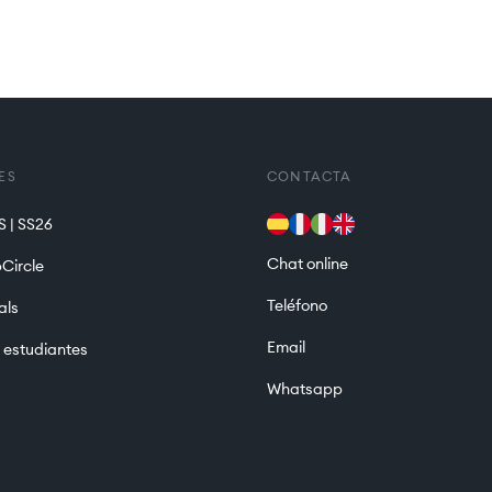
ES
CONTACTA
 | SS26
Chat online
Circle
Teléfono
als
Email
 estudiantes
Whatsapp