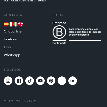
Formulario de desistimiento
CONTACTA
B-CORP
Chat online
Teléfono
Email
Whatsapp
SÍGUENOS
Twitter
Translation
Instagram
Facebook
TikTok
YouTube
Pinterest
missing:
es.general.social.links.
MÉTODOS DE PAGO