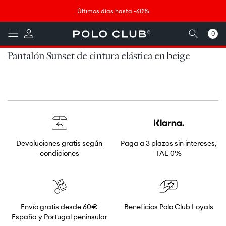
Ir
↵
↵
↵
↵
Saltar al contenido
Saltar al menú
Saltar al pie de página
Abrir widget de accesibilidad
directamente
Últimos días hasta -60%
al contenido
0
0
artículos
Pantalón Sunset de cintura elástica en beige
Devoluciones gratis según
Paga a 3 plazos sin intereses,
condiciones
TAE 0%
Envío gratis desde 60€
Beneficios Polo Club Loyals
España y Portugal peninsular