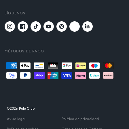
SÍGUENOS
Twitter
Translation
Instagram
Facebook
TikTok
YouTube
Pinterest
missing:
es.general.social.links.
MÉTODOS DE PAGO
Formas
de
pago
©2026 Polo Club
Aviso legal
Política de privacidad
Política de cookies
Condiciones de Compra