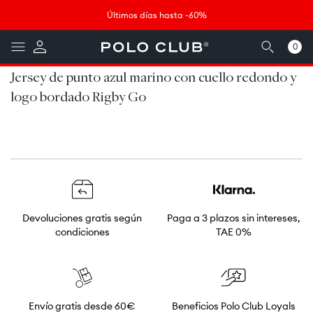
Ir
↵
↵
↵
↵
Saltar al contenido
Saltar al menú
Saltar al pie de página
Abrir widget de accesibilidad
directamente
Últimos días hasta -60%
al contenido
0
0
artículos
Jersey de punto azul marino con cuello redondo y
logo bordado Rigby Go
Devoluciones gratis según
Paga a 3 plazos sin intereses,
condiciones
TAE 0%
Envío gratis desde 60€
Beneficios Polo Club Loyals