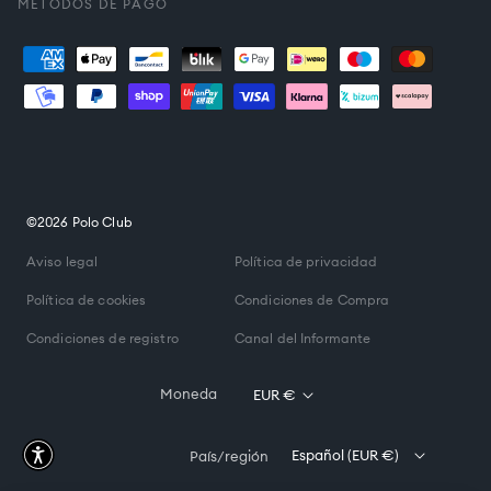
MÉTODOS DE PAGO
Formas
de
pago
©2026 Polo Club
Aviso legal
Política de privacidad
Política de cookies
Condiciones de Compra
Condiciones de registro
Canal del Informante
Moneda
EUR €
Español (EUR €)
País/región