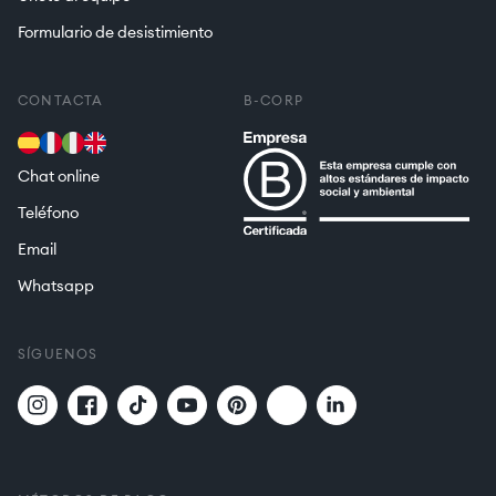
Formulario de desistimiento
CONTACTA
B-CORP
Chat online
Teléfono
Email
Whatsapp
SÍGUENOS
Twitter
Translation
Instagram
Facebook
TikTok
YouTube
Pinterest
missing:
es.general.social.links.