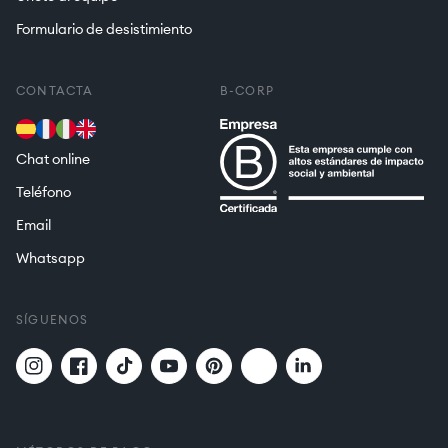
Formulario de desistimiento
CONTACTA
B-CORP
Chat online
Teléfono
Email
Whatsapp
SÍGUENOS
Twitter
Translation
Instagram
Facebook
TikTok
YouTube
Pinterest
missing:
es.general.social.links.