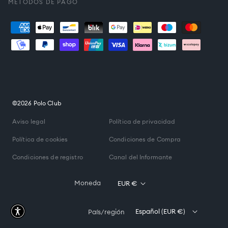
MÉTODOS DE PAGO
Formas
de
pago
©2026 Polo Club
Aviso legal
Política de privacidad
Política de cookies
Condiciones de Compra
Condiciones de registro
Canal del Informante
Moneda
EUR €
Español (EUR €)
País/región