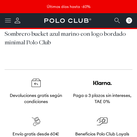
Ir
↵
↵
↵
↵
Saltar al contenido
Saltar al menú
Saltar al pie de página
Abrir widget de accesibilidad
directamente
Últimos días hasta -60%
al contenido
0
0
artículos
Sombrero bucket azul marino con logo bordado
minimal Polo Club
Devoluciones gratis según
Paga a 3 plazos sin intereses,
condiciones
TAE 0%
Envío gratis desde 60€
Beneficios Polo Club Loyals