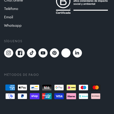
Chat online
Teléfono
Email
Whatsapp
SÍGUENOS
Twitter
Translation
Instagram
Facebook
TikTok
YouTube
Pinterest
missing:
es.general.social.links.
MÉTODOS DE PAGO
Formas
de
pago