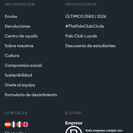
INFORMACIÓN
PROMOCIONES
Envíos
ÚLTIMOS DÍAS | SS26
Devoluciones
#ThePoloClubCircle
Centro de ayuda
Polo Club Loyals
Sobre nosotros
Descuento de estudiantes
Cultura
Compromiso social
Sostenibilidad
Únete al equipo
Formulario de desistimiento
CONTACTA
B-CORP