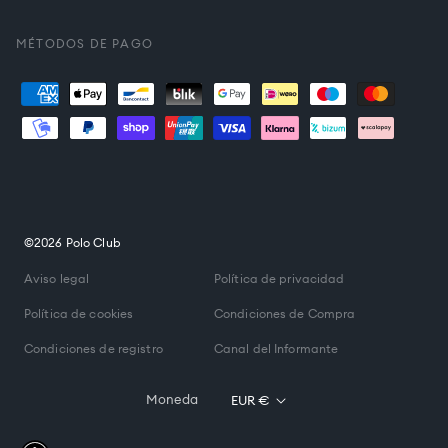
es.general.social.links.
MÉTODOS DE PAGO
Formas
de
pago
©2026 Polo Club
Aviso legal
Política de privacidad
Política de cookies
Condiciones de Compra
Condiciones de registro
Canal del Informante
Moneda
EUR €