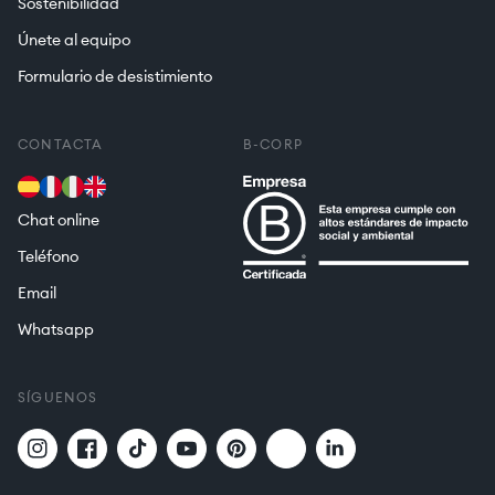
Sostenibilidad
Únete al equipo
Formulario de desistimiento
CONTACTA
B-CORP
Chat online
Teléfono
Email
Whatsapp
SÍGUENOS
Twitter
Translation
Instagram
Facebook
TikTok
YouTube
Pinterest
missing: