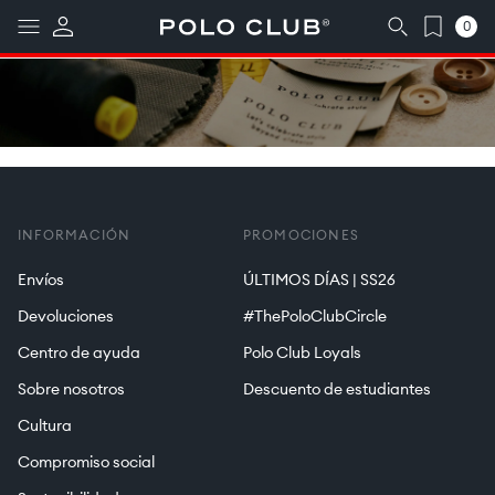
Ir
0
↵
↵
↵
↵
Saltar al contenido
Saltar al menú
Saltar al pie de página
Abrir widget de accesibilidad
directamente
0
artículos
al contenido
INFORMACIÓN
PROMOCIONES
Envíos
ÚLTIMOS DÍAS | SS26
Devoluciones
#ThePoloClubCircle
Centro de ayuda
Polo Club Loyals
Sobre nosotros
Descuento de estudiantes
Cultura
Compromiso social