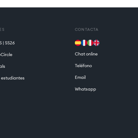
ES
CONTACTA
 | SS26
Chat online
Circle
Teléfono
als
Email
 estudiantes
Whatsapp