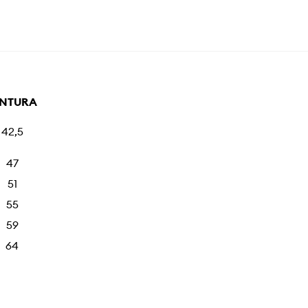
INTURA
42,5
47
51
55
59
64