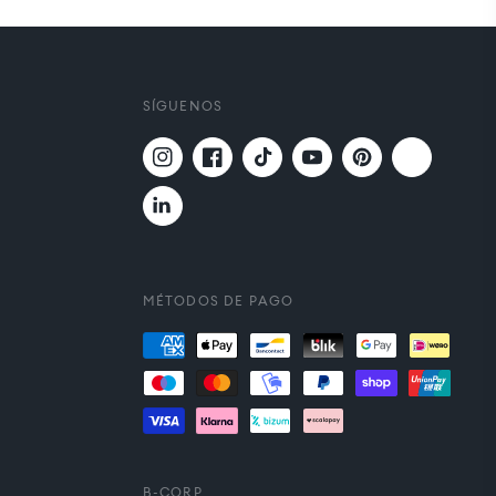
SÍGUENOS
Twitter
Instagram
Facebook
TikTok
YouTube
Pinterest
Translation
missing:
es.general.social.links.linkedin
MÉTODOS DE PAGO
Formas
de
pago
B-CORP