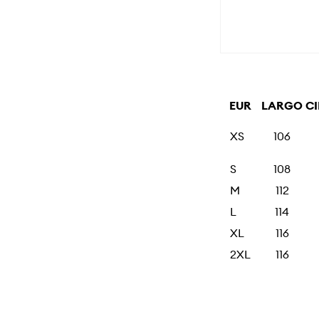
EUR
LARGO
C
XS
106
S
108
M
112
L
114
XL
116
2XL
116