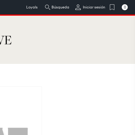
0
Loyals
Búsqueda
Iniciar sesión
0
artículos
 WE