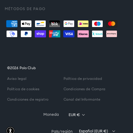
es.general.social.links.
MÉTODOS DE PAGO
Formas
de
pago
©2026 Polo Club
Aviso legal
Política de privacidad
Política de cookies
Condiciones de Compra
Condiciones de registro
Canal del Informante
Moneda
EUR €
Español (EUR €)
País/región