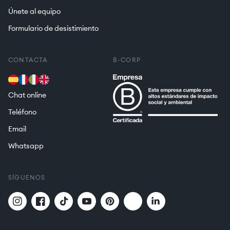
Únete al equipo
Formulario de desistimiento
CONTACTA
B-CORP
Chat online
Teléfono
Email
Whatsapp
SÍGUENOS
Twitter
Translation
Instagram
Facebook
TikTok
YouTube
Pinterest
missing: